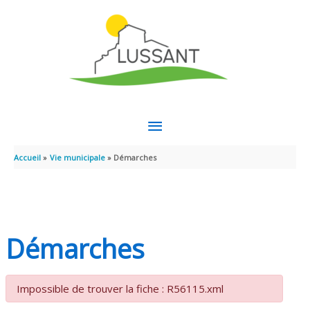
Aller au contenu
Aller au pied de page
MENU
PRINCIPAL
Accueil
Vie municipale
Démarches
Démarches
Impossible de trouver la fiche : R56115.xml