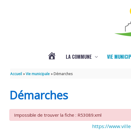
Aller au contenu
Aller au pied de page
LA COMMUNE
VIE MUNICI
ACTUALITÉS
Accueil
Vie municipale
Démarches
Démarches
Impossible de trouver la fiche : R53089.xml
https://www.ville-