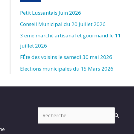
Petit Lussantais Juin 2026
Conseil Municipal du 20 Juillet 2026
3 eme marché artisanal et gourmand le 11
juillet 2026
FÊte des voisins le samedi 30 mai 2026
Elections municipales du 15 Mars 2026
Rechercher :
rme