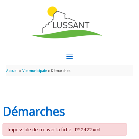
Aller au contenu
Aller au pied de page
MENU
PRINCIPAL
Accueil
Vie municipale
Démarches
Démarches
Impossible de trouver la fiche : R52422.xml