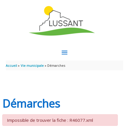
Aller au contenu
Aller au pied de page
MENU
PRINCIPAL
Accueil
Vie municipale
Démarches
Démarches
Impossible de trouver la fiche : R46077.xml