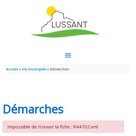
Aller au contenu
Aller au pied de page
MENU
PRINCIPAL
Accueil
Vie municipale
Démarches
Démarches
Impossible de trouver la fiche : R44702.xml