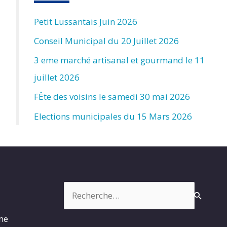
Petit Lussantais Juin 2026
Conseil Municipal du 20 Juillet 2026
3 eme marché artisanal et gourmand le 11
juillet 2026
FÊte des voisins le samedi 30 mai 2026
Elections municipales du 15 Mars 2026
Rechercher :
rme