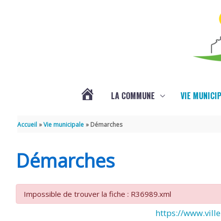
Aller au contenu
Aller au pied de page
LA COMMUNE
VIE MUNICI
ACTUALITÉS
Accueil
Vie municipale
Démarches
Démarches
Impossible de trouver la fiche : R36989.xml
https://www.ville-