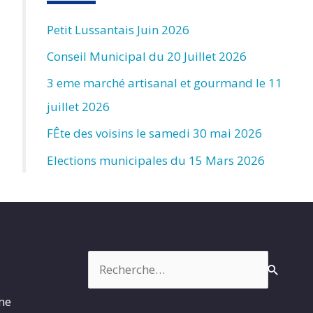
Petit Lussantais Juin 2026
Conseil Municipal du 20 Juillet 2026
3 eme marché artisanal et gourmand le 11
juillet 2026
FÊte des voisins le samedi 30 mai 2026
Elections municipales du 15 Mars 2026
Rechercher :
rme