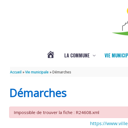
Aller au contenu
Aller au pied de page
LA COMMUNE
VIE MUNICI
ACTUALITÉS
Accueil
Vie municipale
Démarches
Démarches
Impossible de trouver la fiche : R24608.xml
https://www.ville-