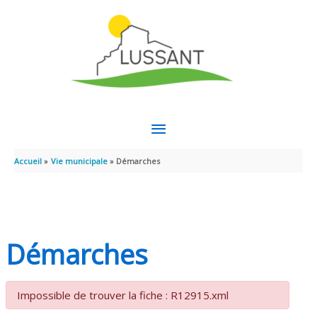
Aller au contenu
Aller au pied de page
MENU
PRINCIPAL
Accueil
Vie municipale
Démarches
Démarches
Impossible de trouver la fiche : R12915.xml