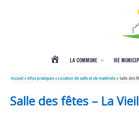
Aller au contenu
Aller au pied de page
LA COMMUNE
VIE MUNICI
ACTUALITÉS
Accueil
Infos pratiques
Location de salle et de matériels
Salle des fê
Salle des fêtes – La Vieil