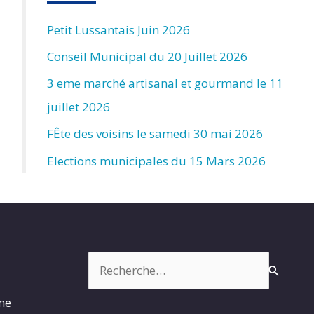
Petit Lussantais Juin 2026
Conseil Municipal du 20 Juillet 2026
3 eme marché artisanal et gourmand le 11
juillet 2026
FÊte des voisins le samedi 30 mai 2026
Elections municipales du 15 Mars 2026
Rechercher :
rme