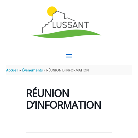
Aller au contenu
Aller au pied de page
MENU
PRINCIPAL
Accueil
Évenements
RÉUNION D’INFORMATION
RÉUNION
D’INFORMATION