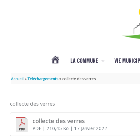
Aller au contenu
Aller au pied de page
LA COMMUNE
VIE MUNICI
ACTUALITÉS
Accueil
Téléchargements
collecte des verres
collecte des verres
collecte des verres
PDF
| 210,45 Ko
| 17 Janvier 2022