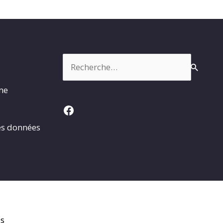
Rechercher :
rme
Facebook
es données
is